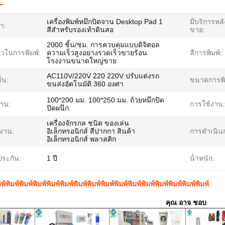
เครื่องพิมพ์หมึกปิดจาน Desktop Pad 1
มีบริการหล
้า:
สีสําหรับรองเท้าดินสอ
ขาย:
2000 ชิ้น/ชม. การควบคุมแบบดิจิตอล
็วในการพิมพ์:
ความเร็วสูงอย่างรวดเร็วขายร้อน
สีการพิมพ์:
โรงงานขนาดใหญ่ขาย
AC110V/220V 220 220V ปรับแต่งรถ
่น:
ขนาดการพิม
ขนส่งอัตโนมัติ 360 องศา
100*200 มม. 100*250 มม. ถ้วยหมึกปิด
าน:
การใช้งาน:
ปิดผนึก
เครื่องจักรกล ชนิด ของเล่น
ช้งาน:
อิเล็กทรอนิกส์ สีปากกา สินค้า
การดำเนิน
อิเล็กทรอนิกส์ พลาสติก
ประกัน:
1 ปี
น้ําหนัก:
มพ์พิมพ์พิมพ์พิมพ์พิมพ์พิมพ์พิมพ์พิมพ์พิมพ์พิมพ์พิมพ์พิมพ์พิมพ์พิมพ์พิมพ์พิมพ์
คุณ อาจ ชอบ