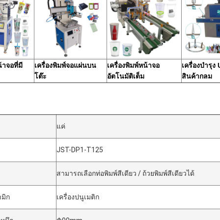
้าจอที่มี
เครื่องพิมพ์จอแผ่นบน
เครื่องพิมพ์หน้าจอ
เครื่องบํารุง
โต๊ะ
อัตโนมัติเต็ม
สินค้ากลม
แค่
JST-DP1-T125
สามารถเลือกท่อพิมพ์สีเดียว / ถ้วยพิมพ์สีเดียวได้
มิก
เครื่องปนูเมติก