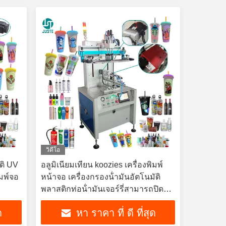
วิดีโอ
ัติ UV
อลูมิเนียมเทียน koozies เครื่องพิมพ์
ิมพ์จอ
หน้าจอ เครื่องกรองน้ํามันอัตโนมัติ
พลาสติกท่อน้ํามันเจอร์รี่สามารถปิด
เครื่องพิมพ์หน้าจอไหม
ด
หา ราคา ที่ ดี ที่สุด