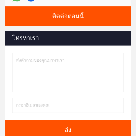
ติดต่อตอนนี้
โทรหาเรา
ส่ง