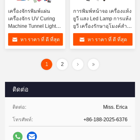
เครื่องจักรพิมพ์แผ่น
การพิมพ์หน้าจอ เครื่องแห้ง
เครื่องจักร UV Curing
ยูวี แสง Led Lamp การแห้ง
Machine Tunnel Light
ยูวี เครื่องรักษาอุโมงค์สําห
Screen Printer Lamp
รับ Gel Cure Glue รองเท้า
หา ราคา ที่ ดี ที่สุด
หา ราคา ที่ ดี ที่สุด
เครื่องแห้ง UV เครื่องแห้ง
เสื้อผ้า ไม้ กระจกเหลว
สําหรับ Gel Cure Glue
Glass
1
2
ติดต่อ
ติดต่อ:
Miss. Erica
โทรศัพท์:
+86-188-2025-6376