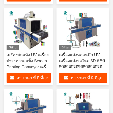
วิดีโอ
วิดีโอ
เครื่องซักแห้ง UV เครื่อง
เครื่องแห้งหล่อหมึก UV
บํารุงความแข็ง Screen
เครื่องแห้งจอใหม่ 3D พีซีบี
Printing Conveyor เครื่อง
จีบีจีบีจีบีจีบีจีบีจีบีจีบีจีบีจีบีจีบี
ซักแห้งห้องน้ํา UV
จีบีจีบีจีบีจีบีจีบีจีบีจีบีจีบีจีบีจีบี
หา ราคา ที่ ดี ที่สุด
หา ราคา ที่ ดี ที่สุด
จีบีจีบีจีบีจีบีจีบีจีบีจีบีจีบีจีบีจีบี
จีบีจีบีจีบีจีบีจีบีจีบีจีบีจีบีจีบีจีบี
จีบีจีบีจีบีจีบจีบจีบจีบจีบจีบจีบ
จีบจีบจีบจีบจีบจีบจีบจีบจีบจีบ
จีบจีบจีบ