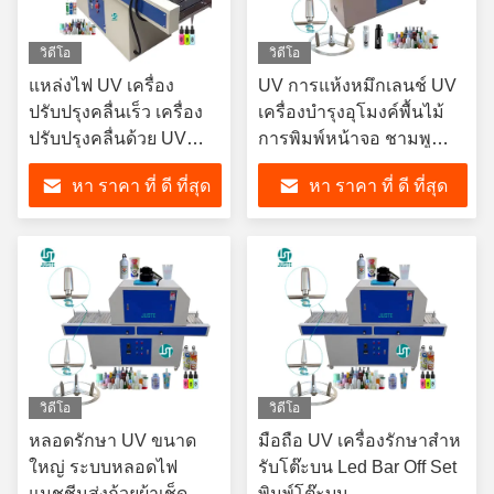
วิดีโอ
วิดีโอ
แหล่งไฟ UV เครื่อง
UV การแห้งหมึกเลนช์ UV
ปรับปรุงคลื่นเร็ว เครื่อง
เครื่องบํารุงอุโมงค์พื้นไม้
ปรับปรุงคลื่นด้วย UV
การพิมพ์หน้าจอ ชามพู
เครื่องปรับปรุงคลื่นด้วย
พลาสติก กระปุกแก้ว UV
หา ราคา ที่ ดี ที่สุด
หา ราคา ที่ ดี ที่สุด
ม้วน
เครื่องแห้ง
วิดีโอ
วิดีโอ
หลอดรักษา UV ขนาด
มือถือ UV เครื่องรักษาสําห
ใหญ่ ระบบหลอดไฟ
รับโต๊ะบน Led Bar Off Set
แมชชีนส่งถ้วยผ้าเช็ด UV
พิมพ์โต๊ะบน