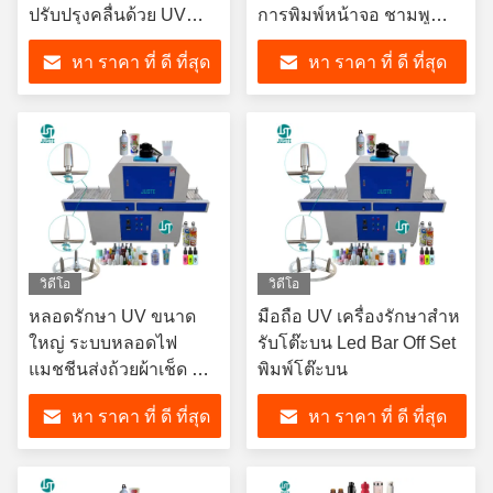
ปรับปรุงคลื่นด้วย UV
การพิมพ์หน้าจอ ชามพู
เครื่องปรับปรุงคลื่นด้วย
พลาสติก กระปุกแก้ว UV
หา ราคา ที่ ดี ที่สุด
หา ราคา ที่ ดี ที่สุด
ม้วน
เครื่องแห้ง
วิดีโอ
วิดีโอ
หลอดรักษา UV ขนาด
มือถือ UV เครื่องรักษาสําห
ใหญ่ ระบบหลอดไฟ
รับโต๊ะบน Led Bar Off Set
แมชชีนส่งถ้วยผ้าเช็ด UV
พิมพ์โต๊ะบน
เครื่องแห้งสําหรับ Ink
หา ราคา ที่ ดี ที่สุด
หา ราคา ที่ ดี ที่สุด
Slik Screen Printing
Label