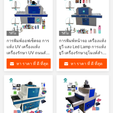
วิดีโอ
วิดีโอ
การพิมพ์ออฟเซ็ตจอ การ
การพิมพ์หน้าจอ เครื่องแห้ง
แห้ง UV เครื่องแห้ง
ยูวี แสง Led Lamp การแห้ง
เครื่องรักษา UV ถนนสําห
ยูวี เครื่องรักษาอุโมงค์สําห
รับ LED แผนไฟฟ้าลม
รับ Gel Cure Glue รองเท้า
หา ราคา ที่ ดี ที่สุด
หา ราคา ที่ ดี ที่สุด
กระจก Acrylic แหล่งสับ
เสื้อผ้า ไม้ กระจกเหลว
Lamp Acrylic